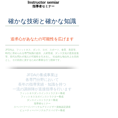
Instructor semiar
指導者セミナー
確かな技術と確かな知識
追求心があなたの可能性を広げます
JFDAは、フィットネス、ダンス、ヨガ、スポーツ、食育、美容等、
時代に求められる専門知識の提供、人材育成、ダンス文化の普及促進
等、世代を問わず個人の可能性を引き出し、社会的な地位向上を目的
とし、その目的に資するための事業を行う団体です。
JFDAの養成事業は
各専門分野において
長年の指導実績・知識を持つ
一流の講師陣が直接指導を行います
フィットネスダンスインストラクター養成
フィットネスヨガインストラクター養成
ダンスインストラクター養成
指導者セミナー
スーパーフードパーソナルアドバイザー資格認定講座
ビューティーパーソナルアドバイザー養成