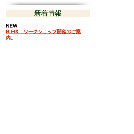
新着情報
NEW
B-FIX ワークショップ開催のご案
内。
ー新講座のご案内ー
日本発！！新時代に向けたフィットネスプログ
ラム
いよいよスタート
ブラジリアン柔術フィットネス「B-
FIX」
●インストラクター養成コース受講受付
●専任講師養成コース申込受付
12月より、養成講座がスタートします
​＊受講日の予約申込は、11月22日～専用フォー
ムにて受付開始。
ブラジリアン柔術フィットネス「B-fix​]ビ
ジネスパートナー
当養成講座の専任講師としてインストラクター