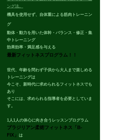
ング法。
機具を使用せず、自体重による筋肉トレーニン
グ
動体・動力を用いた体幹・バランス・修正・集
中トレーニング
効果効率・満足感を与える
最新フィットネスプログラム！！
世代、年齢を問わず子供から大人まで楽しめる
トレーニングは
今こそ、新時代に求められるフィットネスでも
あり
そこには、求められる指導者を必要としていま
す。
1人1人の体心に向き合う
レッスンプログラム
ブラジリアン柔術フィットネス「B-
FIX」
は