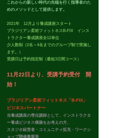
これからの新しい時代の先端を行く指導者のた
めの
メソッドとして
提供します。
2021年 12月より養成講座スタート
ブラジリアン柔術フィットネスB-FIX インス
トラクター養成講座全12単位
少人数制（2名～4名までのグループ制で実施し
ます。）​
受講日は予約指定制（最短3日間コース）
11月22日より、受講予約受付 開
始！
ブラジリアン柔術フィットネス「B-FIX」
ビジネスパートナー​
当養成講座の専任講師として、インストラクタ
ー養成ビジネス構築をお考えの方、
スタジオ経営者・コミュニティ拡充・​ワークシ
ョップ開催事業等