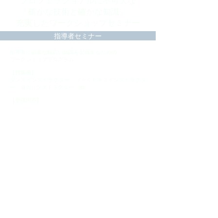
プロフェッショナルに不可欠な
「確かな技術と確かな知識」
充実したワークショップセミナー
指導者セミナー
指導者に必要な幅広い知識を習得するための
ワークショッププログラム
【対象者】
ダンスインストラクター、フィットネスインストラクタ
ー、ヨガインストラクター、他
【受講内容】
各専門知識（生体学、筋肉・スポーツ学、身体、指導、
音楽、ダンス専門知識他）のスキルアップ講座
上級ダンスインストラクター
専攻養成コース
JFDAダンスインストラクター養成コース
JFDAおよびDSP選任インストラクター
認定取得コース
【対象者】