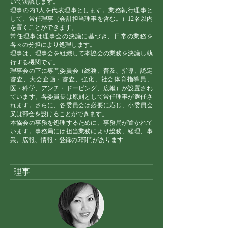
いて決議します。
理事の内1人を代表理事とします。業務執行理事と
して、常任理事（会計担当理事を含む。）12名以内
を置くことができます。
常任理事は理事会の決議に基づき、日常の業務を
各々の分担により処理します。
理事は、理事会を組織して本協会の業務を決議し執
行する機関です。
理事会の下に専門委員会（総務、普及、指導、認定
審査、大会企画・審査、強化、社会体育指導員、
医・科学、アンチ・ドーピング、広報）が設置され
ています。各委員長は原則として常任理事が選任さ
れます。さらに、各委員会は必要に応じ、小委員会
又は部会を設けることができます。
本協会の事務を処理するために、事務局が置かれて
います。事務局には担当業務により総務、経理、事
業、広報、情報・登録の5部門があります
理事