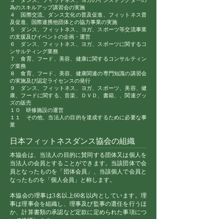
３ ダンス、フィットネス、ヨガのインストラクターの
為のスキルアップ講習会の実施
４ 国際交流、ダンス文化の普及促進、フィットネス普
及促進、国際連携他団体との協力事業の実施
５ ダンス、フィットネス、ヨガ、スポーツ等交流事業
の支援及びイベントの企画・運営
６ ダンス、フィットネス、ヨガ、スポーツに関するコ
ンサルティング業務
７ 食育、フード、美容、健康に関するコンサルティン
グ業務
８ 食育、フード、美容、健康関連の専門知識の講習会
の実施及び認定ライセンスの発行
９ ダンス、フィットネス、ヨガ、スポーツ、美容、健
康、フードに関する、音楽、ＤＶＤ、書箱、、関連グッ
ズの販売
１０ 研修施設の運営
１１ その他、当法人の目的を達成するために必要な事
業
日本フィットネスダンス協会の組織
本協会は、当法人の目的に賛同する団体又は個人を
当法人の会員とすることができます。当該団体で会
員となったものを「団体会員」、当該個人で会員と
なったものを「個人会員」と称します。
本協会の理事は3名以上60名以内としています。理
事は理事会を組織し、理事及び監事の選任を行うほ
か、計算書類の承認など定款に定められた事項につ