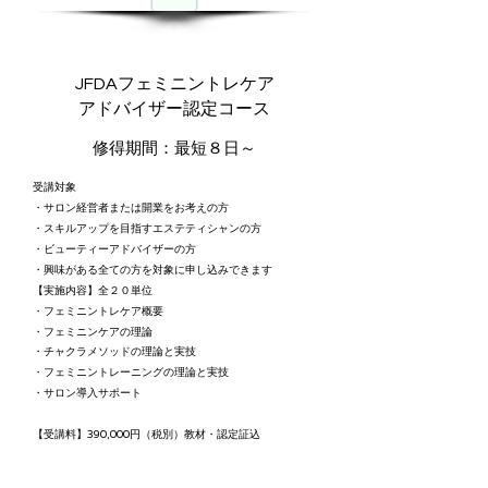
JFDAフェミニントレケア
​アドバイザー認定コース
修得期間：最短８日～
受講対象
・サロン経営者または開業をお考えの方
・スキルアップを目指すエステティシャンの方
・ビューティーアドバイザーの方
・興味がある全ての方を対象に申し込みできます
【実施内容】全２０単位
・フェミニントレケア概要
・フェミニンケアの理論
・チャクラ​メソッドの理論と実技
・フェミニントレーニングの理論と実技
・サロン導入サポート
【受講料】
390,000円
（税別）教材・認定証込