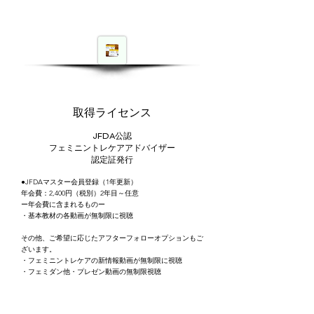
​取得ライセンス
JFDA
公認
フェミニントレケアアドバイザー
認定証発行
●
JFDAマスター会員登録（1年更新）
年会費：2,400円（税別）2年目～任意
ー年会費に含まれるものー
・基本教材の各動画が無制限に視聴
​その他、ご希望に応じたアフターフォローオプションもご
ざいます。
・フェミニントレケアの新情報動画が無制限に視聴
・フェミダン他・プレゼン動画の無制限視聴