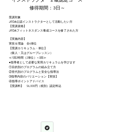
インストラクター２級認定コース
修得期間：3日～
受講対象
​​JFDA
公認インストラクターとして活動したい方
【受講資格】
JFDA
フィットネスダンス養成コースを修了された方
【実施内容】
実技＆理論 全6単位
【受講カリキュラム・単位】
（個人・又はグループレッスン）
≪1回2時間（2単位）×3回≫
●指導者として必要な実用カリキュラムを学びます
①目的別のプログラムの組み立て方
②世代別のプログラムと安全な指導法
➂指導内容のバリエーション【実技】
④指導ポイントアドバイス
【受講料】 56,000円（税別）認定料込