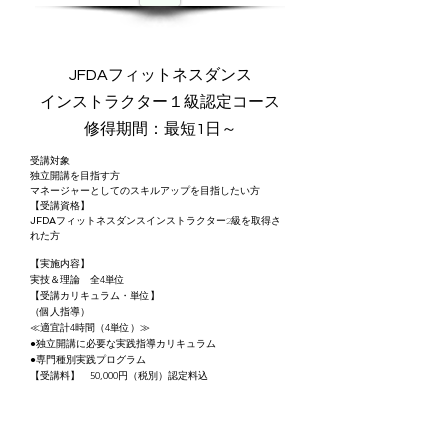
JFDA​フィットネスダンス
インストラクター１級認定コース
修得期間：最短1日～
受講対象
独立開講を目指す方
マネージャーとしてのスキルアップを目指したい方
【受講資格】
JFDA
フィットネスダンスインストラクター2級を取得さ
れた方
【実施内容】
実技＆理論 全4単位
【受講カリキュラム・単位】
（個人指導）
≪適宜計4時間（4単位）≫
●独立開講に必要な実践指導カリキュラム
●専門種別実践プログラム
【受講料】 50,000円（税別）認定料込