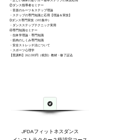
・正しい身体の使い方～基本ステップの実技応用
②ダンス指導者セミナー
・音楽のルーツ＆ステップ理論
・ステップの専門知識と応用【理論＆実技】
➂ダンス専門実技（WS集中）
・ダンスステップテクニック実用
④専門知識セミナー
・生体学理論・専門知識
・筋肉のしくみ専門知識
・安全ストレッチ法について
・スポーツ心理学
【受講料】262,000円（税別）教材・修了証込
JFDA​フィットネスダンス